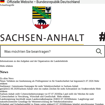
Offizielle Website – Bundesrepublik Deutschland
Schnellzugriffe
Informationen zu den Aufgaben und der Organisation der Landesbehörde
Mehr erfahren
News
Zu allen News
Neues Verfahren zur Anerkennung als Prüfingenieur/-in für Standsicherheit hat begonnen
21.07.2026
Mehr
erfahren
#aufjepasst: Gemeinsame Kampagne für mehr Verkehrssicherheit in Sachsen-​Anhalt
gestartet
22.06.2026
Sachsen-​​Anhalt setzt ein starkes Zeichen für mehr Achtsamkeit im Straßenverkehr
Mehr
erfahren
Sachsen-Anhalt stellt Cybersicherheitsstrategie vor
07.07.2026
Das Land stellt die Weichen für mehr
Cybersicherheit in Verwaltung, Wirtschaft und Gesellschaft.
Mehr erfahren
Landesregierung beschließt neuen Landesstraßenbauplan 2040
22.07.2026
Hüskens: Langfristige und
zukunftsorientierte Grundlage für Weiterentwicklung der Verkehrsinfrastruktur
Sicherheit und Sicherheitsgefühl in Zügen weiter stärken
22.07.2026
Hüskens kündigt entschlossenes Vorgehen