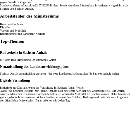
gegen Gewalt in Zügen an
Sondervermögen Infrastruktur
22.07.2026
Mit dem Sondervermögen Infrastruktur investieren wir gezielt in die
Straßen von Sachsen-​​Anhalt.
Arbeitsfelder des Ministeriums
Bauen und Wohnen
Digitales
Verkehr und Mobilität
Raumordnung und Landesentwicklung
Top-Themen
Radverkehr in Sachsen-Anhalt
Mit dem Rad klimafreundlich unterwegs
Weiter
Neuaufstellung des Landesentwicklungsplans
Sachsen-Anhalt zukunftsfähig gestalten - der neue Landesentwicklungsplan für Sachsen-Anhalt
Weiter
Digitale Verwaltung
Initiativen zur Digitalisierung der Verwaltung in Sachsen-Anhalt
Weiter
„Mobilität bedeutet Freiheit. Zur Freiheit gehört auch eine echte Auswahl des Verkehrsmittels. Wir wollen,
dass die Menschen in unserem Sachsen-Anhalt alle Formen der Mobilität frei wählen können. Dafür braucht es
gut ausgebaute Infrastrukturen: sichere Straßen, mitsamt den Brücken, Radwege und natürlich auch Angebote
des öffentlichen Nahverkehrs. Daran arbeiten wir. Jeden Tag.