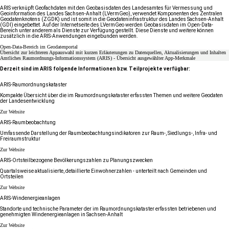
ARIS verknüpft Geofachdaten mit den Geobasisdaten des Landesamtes für Vermessung und
Geoinformation des Landes Sachsen-​Anhalt (LVermGeo), verwendet Komponenten des Zentralen
Geodatenknotens (ZGDK) und ist somit in die Geodateninfrastruktur des Landes Sachsen-​Anhalt
(GDI) eingebettet. Auf der Internetseite des LVermGeo werden Geobasisdaten im Open-​Data-
Bereich unter anderem als Dienste zur Verfügung gestellt. Diese Dienste und weitere können
zusätzlich in die ARIS-​Anwendungen eingebunden werden.
Open-Data-Bereich im Geodatenportal
Übersicht zur leichteren Appauswahl mit kurzen Erläuterungen zu Datenquellen, Aktualisierungen und Inhalten
Amtliches Raumordnungs-​Informationssystem (ARIS) - Übersicht ausgewählter App-​Merkmale
Derzeit sind im ARIS folgende Informationen bzw. Teilprojekte verfügbar:
ARIS-​Raumordnungskataster
Kompakte Übersicht über die im Raumordnungskataster erfassten Themen und weitere Geodaten
der Landesentwicklung
Zur Website
ARIS-​Raumbeobachtung
Umfassende Darstellung der Raumbeobachtungsindikatoren zur Raum-, Siedlungs-​, Infra-​ und
Freiraumstruktur
Zur Website
ARIS-​Ortsteilbezogene Bevölkerungszahlen zu Planungszwecken
Quartalsweise aktualisierte, detaillierte Einwohnerzahlen - unterteilt nach Gemeinden und
Ortsteilen
Zur Website
ARIS-​Windenergieanlagen
Standorte und technische Parameter der im Raumordnungskataster erfassten betriebenen und
genehmigten Windenergieanlagen in Sachsen-​Anhalt
Zur Website