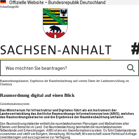
Offizielle Website – Bundesrepublik Deutschland
Schnellzugriffe
Raumordnungskataster, Ergebnisse der Raumbeobachtung und weitere Daten der Landesentwicklung im
Überblick
Raumordnung digital auf einen Blick
Geoinformationssystem
Das Ministerium für Infrastruktur und Digitales führt als ein Instrument der
Landesentwicklung das Amtliche Raumordnungs-​Informationssystem (ARIS), welches
das Raumordnungskataster und die Ergebnisse der Raumbeobachtung umfasst.
Das Raumordnungskataster enthält die raumbedeutsamen Planungen und Maßnahmen aller
Ebenen und Bereiche im Land. Die Raumbeobachtung beinhaltet die raumbedeutsamen
Tatbestände und Entwicklungen. ARIS ist ein ein Geoinformationssystem. Es führt Datenbestände
zusammen und stellt sie Bürgern, Verwaltung, Wirtschaft, Wissenschaft sowie Politik auf Anfrage
zweckbezogen und auszugsweise zur Verfügung.