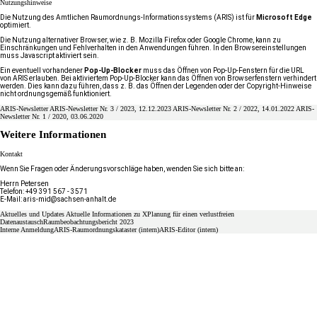
Nutzungshinweise
Die Nutzung des Amtlichen Raumordnungs-​Informationssystems (ARIS) ist für
Microsoft Edge
optimiert.
Die Nutzung alternativer Browser, wie z. B. Mozilla Firefox oder Google Chrome, kann zu
Einschränkungen und Fehlverhalten in den Anwendungen führen. In den Browsereinstellungen
muss Javascript aktiviert sein.
Ein eventuell vorhandener
Pop-​Up-Blocker
muss das Öffnen von Pop-​Up-Fenstern für die URL
von ARIS erlauben. Bei aktiviertem Pop-​Up-Blocker kann das Öffnen von Browserfenstern verhindert
werden. Dies kann dazu führen, dass z. B. das Öffnen der Legenden oder der Copyright-​Hinweise
nicht ordnungsgemäß funktioniert.
ARIS-Newsletter
ARIS-​Newsletter Nr. 3 / 2023, 12.12.2023
ARIS-​Newsletter Nr. 2 / 2022, 14.01.2022
ARIS-​
Newsletter Nr. 1 / 2020, 03.06.2020
Weitere Informationen
Kontakt
Wenn Sie Fragen oder Änderungsvorschläge haben, wenden Sie sich bitte an:
Herrn Petersen
Telefon:
+49 391 567 - 3571
E-​Mail:
aris-mid@sachsen-anhalt.de
Aktuelles und Updates
Aktuelle Informationen zu XPlanung für einen verlustfreien
Datenaustausch
Raumbeobachtungsbericht 2023
Interne Anmeldung
ARIS-Raumordnungskataster (intern)
ARIS-Editor (intern)