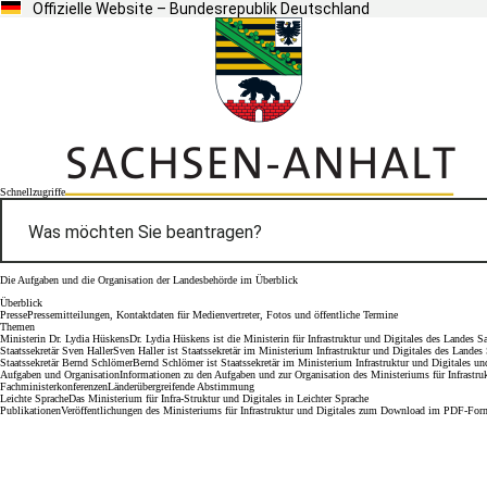
Offizielle Website – Bundesrepublik Deutschland
Schnellzugriffe
Die Aufgaben und die Organisation der Landesbehörde im Überblick
Überblick
Presse
Pressemitteilungen, Kontaktdaten für Medienvertreter, Fotos und öffentliche Termine
Themen
Ministerin Dr. Lydia Hüskens
Dr. Lydia Hüskens ist die Ministerin für Infrastruktur und Digitales des Landes 
Staatssekretär Sven Haller
Sven Haller ist Staatssekretär im Ministerium Infrastruktur und Digitales des Landes
Staatssekretär Bernd Schlömer
Bernd Schlömer ist Staatssekretär im Ministerium Infrastruktur und Digitales 
Aufgaben und Organisation
Informationen zu den Aufgaben und zur Organisation des Ministeriums für Infrastruk
Fachministerkonferenzen
Länderübergreifende Abstimmung
Leichte Sprache
Das Ministerium für Infra-Struktur und Digitales in Leichter Sprache
Publikationen
Veröffentlichungen des Ministeriums für Infrastruktur und Digitales zum Download im PDF-For